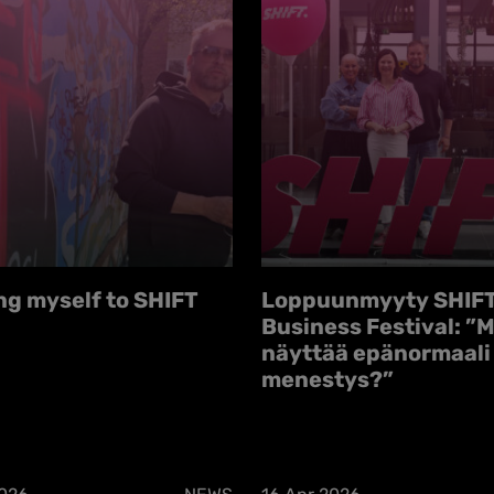
ng myself to SHIFT
Loppuunmyyty SHIF
Business Festival: ”M
näyttää epänormaali
menestys?”