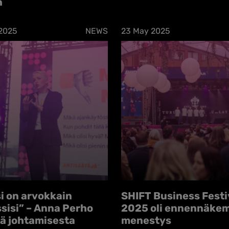
n
2025
NEWS
23 May 2025
i on arvokkain
SHIFT Business Festi
sisi” – Anna Perho
2025 oli ennennäke
sä johtamisesta
menestys