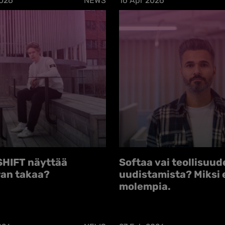
2026
NEWS
16 Apr 2026
SHIFT näyttää
Softaa vai teollisuud
an takaa?
uudistamista? Miksi 
molempia.