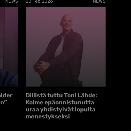
NEWS
20 Feb 2026
NEWS
older
Diilistä tuttu Toni Lähde:
an”
Kolme epäonnistunutta
uraa yhdistyivät lopulta
menestykseksi