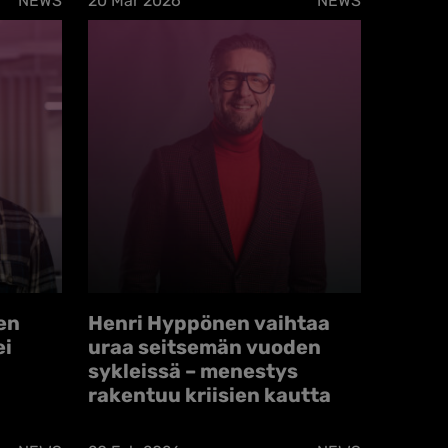
NEWS
20 Mar 2026
NEWS
en
Henri Hyppönen vaihtaa
ei
uraa seitsemän vuoden
sykleissä – menestys
rakentuu kriisien kautta