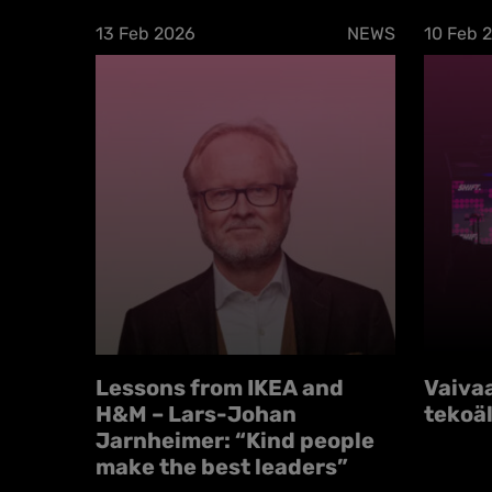
13 Feb 2026
NEWS
10 Feb 
Lessons from IKEA and
Vaiva
H&M – Lars-Johan
tekoä
Jarnheimer: “Kind people
make the best leaders”