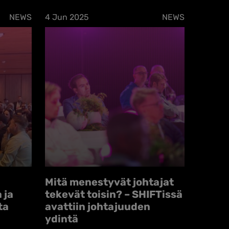
NEWS
4 Jun 2025
NEWS
Mitä menestyvät johtajat
 ja
tekevät toisin? – SHIFTissä
ta
avattiin johtajuuden
ydintä