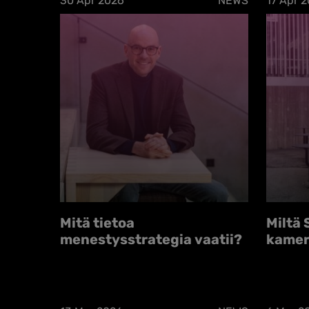
30 Apr 2026
NEWS
17 Apr 
Mitä tietoa
Miltä 
menestysstrategia vaatii?
kamer