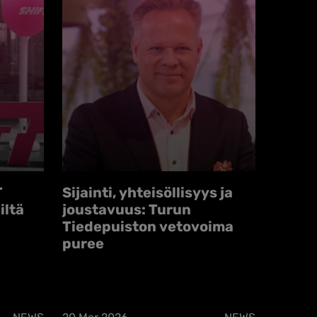
T
Sijainti, yhteisöllisyys ja
iltä
joustavuus: Turun
Tiedepuiston vetovoima
puree