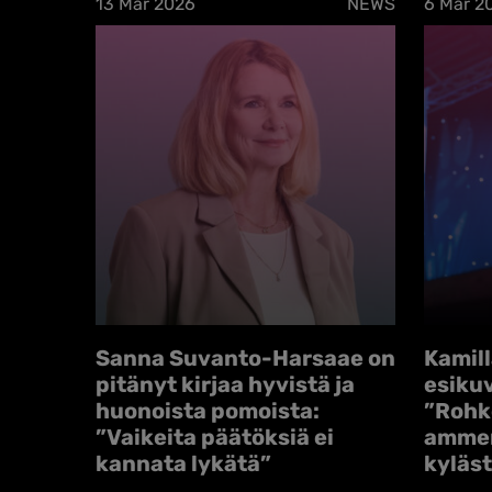
13 Mar 2026
NEWS
6 Mar 2
Sanna Suvanto-Harsaae on
Kamill
pitänyt kirjaa hyvistä ja
esikuv
huonoista pomoista:
”Rohke
”Vaikeita päätöksiä ei
ammen
kannata lykätä”
kyläs