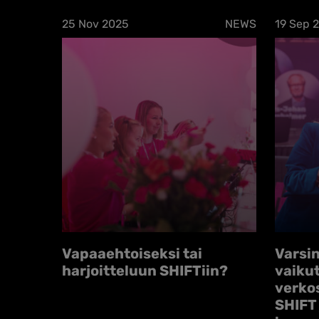
25 Nov 2025
NEWS
19 Sep 
Vapaaehtoiseksi tai
Varsi
harjoitteluun SHIFTiin?
vaiku
verko
SHIFT 