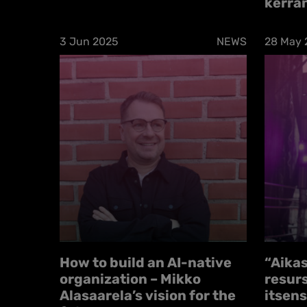
kerra
3 Jun 2025
NEWS
28 May 
How to build an AI-native
“Aikas
organization – Mikko
resurs
Alasaarela’s vision for the
itsen