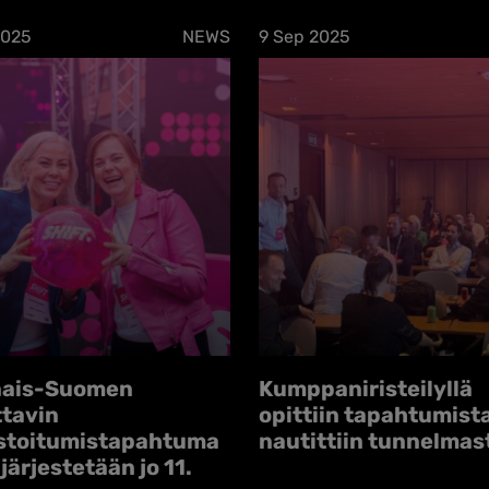
2025
NEWS
9 Sep 2025
nais-Suomen
Kumppani­risteilyllä
ttavin
opittiin tapahtumista
stoitumis­tapahtuma
nautittiin tunnelmas
järjestetään jo 11.