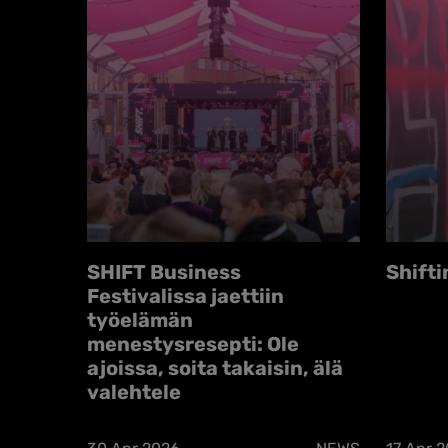
SHIFT Business
Shifti
Festivalissa jaettiin
työelämän
menestysresepti: Ole
ajoissa, soita takaisin, älä
valehtele