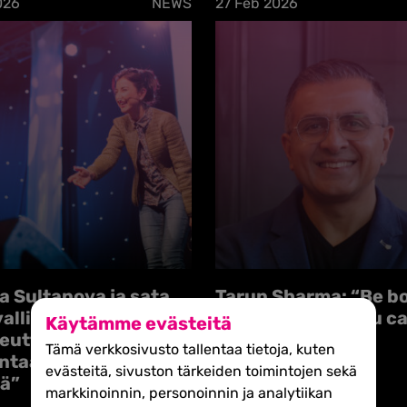
026
NEWS
27 Feb 2026
a Sultanova ja sata
Tarun Sharma: “Be b
allista naista:
than you think you c
Käytämme evästeitä
utta ei voi
Tämä verkkosivusto tallentaa tietoja, kuten
taa vain omasta
evästeitä, sivuston tärkeiden toimintojen sekä
tä”
markkinoinnin, personoinnin ja analytiikan