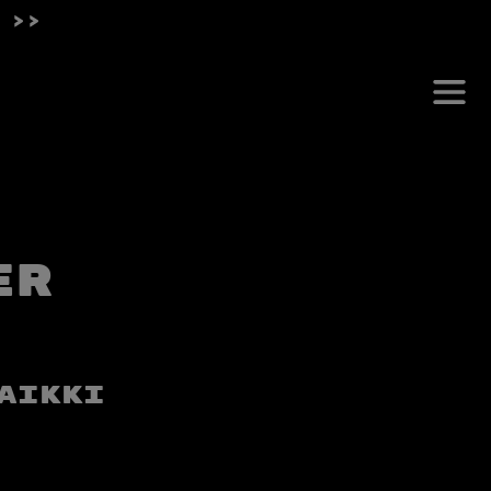
 >>
er
aikki