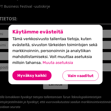
FT Business Festival -uutiskirje
TIETOSI:
Käytämme evästeitä
Tämä verkkosivusto tallentaa tietoja, kuten
evästeitä, sivuston tärkeiden toimintojen sekä
markkinoinnin, personoinnin ja analytiikan
mahdollistamiseksi. Voit muuttaa asetuksia
milloin tahansa.
Muuta asetuksia
Hyväksy kaikki
Vain vaaditut
Lähetä
llä lomakkeen hyväksyt tietojesi tallentamisen Turun Teknologiakiinteistöjen
ietojärjestelmään
j
a hyväksyt, että vuorovaik
utustasi saadun markkinointiviestinnä
voidaan seurata