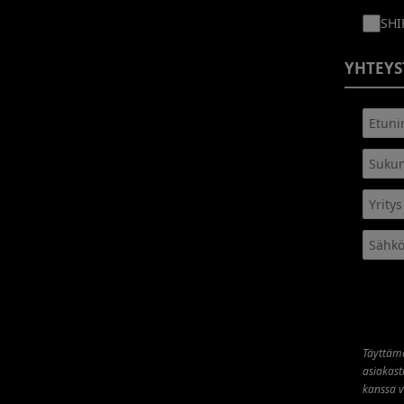
SHI
YHTEYS
Täyttämä
asiakast
kanssa 