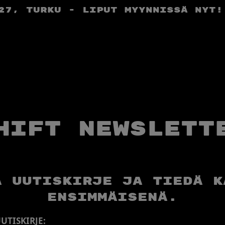
27, Turku - liput myynnissä nyt!
HIFT Newslett
a uutiskirje ja tiedä k
ensimmäisenä.
UTISKIRJE: