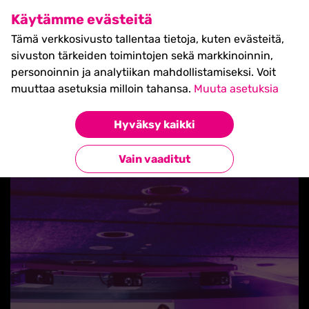
SHIFT Business Festival
Käytämme evästeitä
27.5.2027, Turku - liput
Tämä verkkosivusto tallentaa tietoja, kuten evästeitä,
myynnissä nyt! >>
sivuston tärkeiden toimintojen sekä markkinoinnin,
personoinnin ja analytiikan mahdollistamiseksi. Voit
muuttaa asetuksia milloin tahansa.
Muuta asetuksia
Hyväksy kaikki
Takaisin uutisiin
Vain vaaditut