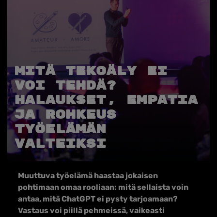
Mitä tekoäly ei
voi tehdä?
Halaukset, empatia
ja rohkeus
työelämän
valteiksi
Muuttuva työelämä haastaa jokaisen
pohtimaan omaa rooliaan
:
mitä sellaista voin
antaa, mitä
ChatGPT
ei pysty
tarjoamaan
?
Vastaus voi piillä pehmeissä, vaikeasti