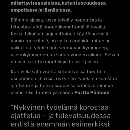
mitattavissa asioissa, kuten luovuudessa,
empatiassa ja läsnäolossa.
Elämme ajassa, jossa tekoäly nopeuttaa ja
tehostaa työtä ennenäkemättömällä tavalla.
Koska tekoälyn laajamittainen käyttö on vielä
varsin tuore ilmiö, on vaikea arvioida, miten se
vaikuttaa työelämään seuraavan kymmenen,
viidenkymmenen tai sadan vuoden aikana. Selvää
on vain se, että muutoksia tulee – paljon.
Kun vielä sata vuotta sitten työssä tarvittiin
useimmiten lihaksia, nykyinen työelämä korostaa
ajattelua – ja tulevaisuudessa entistä enemmän
esimerkiksi tunneälyä, sanoo
Perttu Pölönen
.
“Nykyinen työelämä korostaa
ajattelua – ja tulevaisuudessa
entistä enemmän esimerkiksi