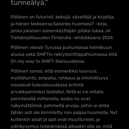
tunneälyä.”
Pölönen on futuristi, keksijä, säveltäjä ja kirjailija,
ja hänen teoksensa
Saisinko huomiosi? -kirja,
jonka jokaisen somenkäyttäjän pitäisi lukea
, oli
Tietokirjallisuuden Finlandia -ehdokkaana 2024.
Pölönen vieraili Turussa puhumassa helmikuun
alussa sekä SHIFTin rekrytointitapahtumassa että
On my way to SHIFT-tilaisuudessa.
Pölönen sanoo, että esimerkiksi luovuus,
myötätunto, empatia, rohkeus ja inhimillisyys
nousevat tulevaisuudessa entistä
arvokkaammiksi taidoiksi. Niitä ei voi mitata
perinteisillä mittareilla, koska ne ovat
näkymättömiä, pehmeitä arvoja, joihin ei ehkä
tähän asti ole kiinnitetty niin paljoa huomiota. Nyt
kuitenkin asiat ja ajat ovat muuttuneet, ja
ydinkysymys työelämässä alkaakin olla se, mitä