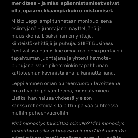
merkitsee
– ja miksi epäonnistumiset voivat
olla jopa arvokkaampia kuin onnistumiset.
Mikko Leppilampi tunnetaan monipuolisena
esiintyjänä – juontajana, näyttelijänä ja
muusikkona. Lisäksi hän on yrittäjä,
kiinteistökehittäjä ja puhuja. SHIFT Business
Festivalissa hän ei koe omaa rooliansa puhtaasti
tapahtuman juontajana ja yhtenä keynote-
puhujana, vaan pikemminkin tapahtuman
kattoteeman käynnistäjänä ja kannattelijana.
Leppilammen oman puheenvuoron tavoitteena
on aktivoida päivän teema, menestyminen.
Lisäksi hän haluaa yhdessä yleisön
kanssa reflektoida sitä pitkin päivää suhteessa
muihin puheenvuoroihin.
Mitä menestys tarkoittaa minulle? Mitä menestys
tarkoittaa muille suhteessa minuun? Kohtaavatko