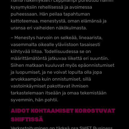
nämä näkemykset?
Leppilampi pureutuu näihin
kysymyksiin rehellisessä ja avoimessa
puheessaan. Hän peilaa tapahtuman
kattoteemaa, menestystä, oman elämänsä ja
uransa eri vaiheiden näkökulmasta.
– Menestys harvoin on selkeää, lineaarista,
vasemmalta oikealle yläviistoon tasaisesti
kiihtyvää liitoa. Todellisuudessa se on
määrittämätöntä jatkuvaa liikettä eri suuntiin.
Siihen matkaan kuuluvat myös epäonnistumiset
ja luopumiset, ja ne voivat lopulta olla jopa
arvokkaampia kuin onnistumiset, sillä
vastoinkäymiset pakottavat ihmisen
tarkastelemaan itseään ja omaa tekemistään
syvemmin, hän pohtii.
AIDOT KOHTAAMISET KOROSTUVAT
SHIFTISSÄ
Verkostoituminen on tärkeä osa SHIFT Business