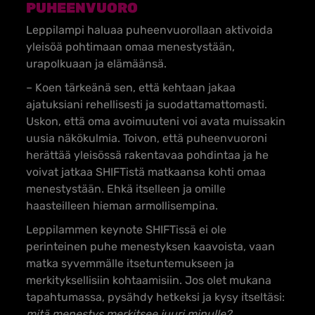
PUHEENVUORO
Leppilampi haluaa puheenvuorollaan aktivoida
yleisöä pohtimaan omaa menestystään,
urapolkuaan ja elämäänsä.
– Koen tärkeänä sen, että kehtaan jakaa
ajatuksiani rehellisesti ja suodattamattomasti.
Uskon, että oma avoimuuteni voi avata muissakin
uusia näkökulmia. Toivon, että puheenvuoroni
herättää yleisössä rakentavaa pohdintaa ja he
voivat jatkaa SHIFTistä matkaansa kohti omaa
menestystään. Ehkä itselleen ja omille
haasteilleen hieman armollisempina.
Leppilammen keynote SHIFTissä ei ole
perinteinen puhe menestyksen kaavoista, vaan
matka syvemmälle itsetuntemukseen ja
merkityksellisiin kohtaamisiin. Jos olet mukana
tapahtumassa, pysähdy hetkeksi ja kysy itseltäsi:
mitä menestys merkitsee juuri minulle?