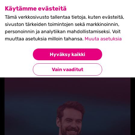
SHIFT Business Festival
Käytämme evästeitä
27.5.2027, Turku - liput
Tämä verkkosivusto tallentaa tietoja, kuten evästeitä,
myynnissä nyt! >>
sivuston tärkeiden toimintojen sekä markkinoinnin,
personoinnin ja analytiikan mahdollistamiseksi. Voit
muuttaa asetuksia milloin tahansa.
Muuta asetuksia
Hyväksy kaikki
Takaisin uutisiin
Vain vaaditut