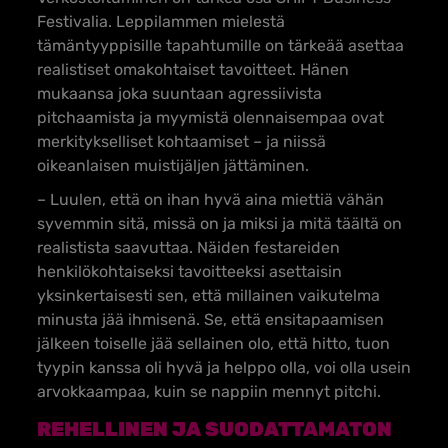
Festivalia. Leppilammen mielestä
tämäntyyppisille tapahtumille on tärkeää asettaa
realistiset omakohtaiset tavoitteet. Hänen
mukaansa joka suuntaan agressiivista
pitchaamista ja myymistä olennaisempaa ovat
merkitykselliset kohtaamiset – ja niissä
oikeanlaisen muistijäljen jättäminen.
– Luulen, että on ihan hyvä aina miettiä vähän
syvemmin sitä, missä on ja miksi ja mitä täältä on
realistista saavuttaa. Näiden festareiden
henkilökohtaiseksi tavoitteeksi asettaisin
yksinkertaisesti sen, että millainen vaikutelma
minusta jää ihmisenä. Se, että ensitapaamisen
jälkeen toiselle jää sellainen olo, että hitto, tuon
tyypin kanssa oli hyvä ja helppo olla, voi olla usein
arvokkaampaa, kuin se nappiin mennyt pitchi.
REHELLINEN JA SUODATTAMATON