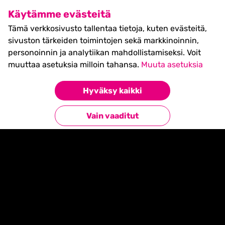
SHIFT Business Festival
Käytämme evästeitä
27.5.2027, Turku - liput
Tämä verkkosivusto tallentaa tietoja, kuten evästeitä,
myynnissä nyt! >>
sivuston tärkeiden toimintojen sekä markkinoinnin,
personoinnin ja analytiikan mahdollistamiseksi. Voit
muuttaa asetuksia milloin tahansa.
Muuta asetuksia
Hyväksy kaikki
Etusivu
»
Mikä on SHIFT?
Vain vaaditut
Mikä on SHIFT?