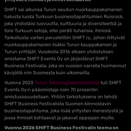
SHIFT sai alkunsa Turun seudun nuorkauppakamarien
halusta luoda Turkuun businesstapahtumien Ruisrock,
joka yhdistäisi luovuutta, kulttuuria ja diversiteettiä ja
toisi Turkuun satoja, ellei peräti tuhansia, ihmisiä.
Tarkoitusta varten perustettiin SHIFT ry., johon liittyivät
nuorkauppakamarien lisäksi Turun kauppakamari ja
Turun yrittäjät. Vuodesta 2016 alkaen yhdistyksen
omistama SHIFT Events Oy on järjestänyt SHIFT
Business Festivalia, joka on vuosien varrella hurmannut
kävijöitä niin Suomesta kuin ulkomailta.
Vuonna 2023
Turun Teknologiakiinteistöistä
tuli SHIFT
Events Oy:n pääomistaja noin 70 prosentin
omistusosuudellaan. Yhtiön tarkoituksena on tehdä
SHIFT Business Festivalista Suomen kiinnostavin
businesstapahtuma, joka lisää yritysten menestystä ja
jossa ihmiset kohtaavat ja jakavat oppejaan muille.
Vuonna 2026 SHIFT Business Festivalin teema on