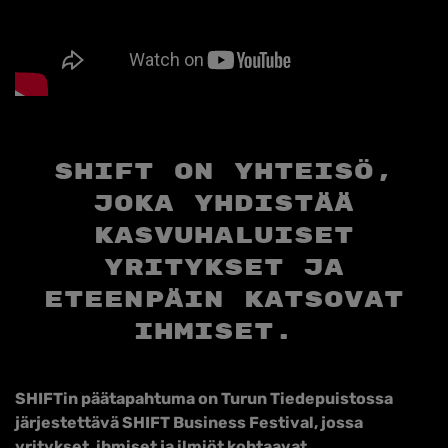
SHIFT on yhteisö,
joka yhdistää
kasvuhaluiset
yritykset ja
eteenpäin katsovat
ihmiset. ​
SHIFTin päätapahtuma on Turun Tiedepuistossa
järjestettävä SHIFT Business Festival, jossa
yritykset, ihmiset ja ilmiöt kohtaavat.