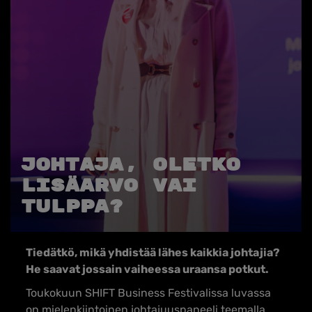
Johtaja, oletko
lisäarvo vai
tulppa?
Tiedätkö, mikä yhdistää lähes kaikkia johtajia?
He saavat jossain vaiheessa uraansa potkut.
Toukokuun SHIFT Business Festivalissa luvassa
on mielenkiintoinen johtajuuspaneeli teemalla