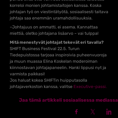
korreloi monien johtamistaitojen kanssa. Koska
johtajan työ on viestintätyötä, sosiaalisesti taitava
johtaja saa enemmän uramahdollisuuksia.
–Johtajuus on ammatti, ei asema. Kannattaa
miettiä, oletko johtajana lisäarvo – vai tulppa!
Mitä menestyvät johtajat tekevät eri tavalla?
SHIFT Business Festival 22.5. Turun
Tiedepuistossa tarjoaa inspiroivia puheenvuoroja
ja muun muassa Elina Koskelan moderoiman
kiinnostavan johtajapaneelin. Hanki lippusi nyt ja
varmista paikkasi!
Jos haluat kokea SHIFTin huipputasolla
johtajaverkoston kanssa, valitse
Executive-passi.
Jaa tämä artikkeli sosiaalisessa mediassa