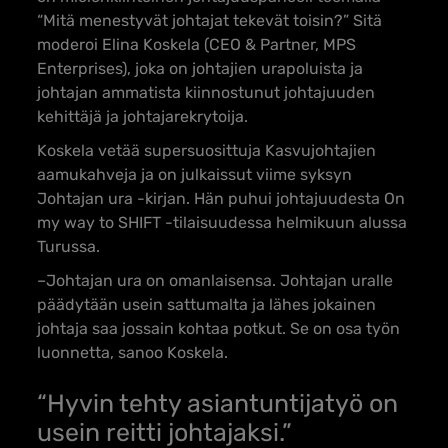
“Mitä menestyvät johtajat tekevät toisin?” Sitä
moderoi Elina Koskela (CEO & Partner, MPS
Enterprises), joka on johtajien urapoluista ja
johtajan ammatista kiinnostunut johtajuuden
kehittäjä ja johtajarekrytoija.
Koskela vetää supersuosittuja Kasvujohtajien
aamukahveja ja on julkaissut viime syksyn
Johtajan ura -kirjan. Hän puhui johtajuudesta On
my way to SHIFT -tilaisuudessa helmikuun alussa
Turussa.
–Johtajan ura on omanlaisensa. Johtajan uralle
päädytään usein sattumalta ja lähes jokainen
johtaja saa jossain kohtaa potkut. Se on osa työn
luonnetta, sanoo Koskela.
“Hyvin tehty asiantuntijatyö on
usein reitti johtajaksi.”