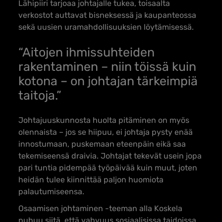
Lähipiiri tarjoaa johtajalle tukea, toisaalta
verkostot auttavat bisneksessä ja kaupanteossa
sekä uusien uramahdollisuuksien löytämisessä.
“Aitojen ihmissuhteiden
rakentaminen – niin töissä kuin
kotona – on johtajan tärkeimpiä
taitoja.”
Johtajuuskunnosta huolta pitäminen on myös
olennaista – jos se hiipuu, ei johtaja pysty enää
innostumaan, puskemaan eteenpäin eikä saa
tekemiseensä draivia. Johtajat tekevät usein jopa
pari tuntia pidempää työpäivää kuin muut, joten
heidän tulee kiinnittää paljon huomiota
palautumiseensa.
Osaamisen johtaminen -teeman alla Koskela
puhuu siitä, että vahvuus sosiaalisissa taidoissa