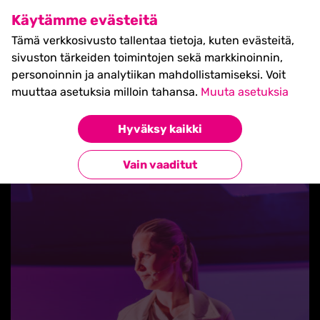
SHIFT Business Festival
Käytämme evästeitä
27.5.2027, Turku - liput
Tämä verkkosivusto tallentaa tietoja, kuten evästeitä,
myynnissä nyt! >>
sivuston tärkeiden toimintojen sekä markkinoinnin,
personoinnin ja analytiikan mahdollistamiseksi. Voit
muuttaa asetuksia milloin tahansa.
Muuta asetuksia
Hyväksy kaikki
Takaisin uutisiin
Vain vaaditut