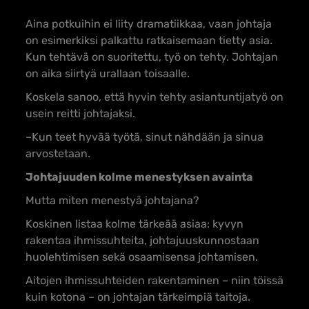
Aina potkuihin ei liity dramatiikkaa, vaan johtaja
on esimerkiksi palkattu ratkaisemaan tietty asia.
Kun tehtävä on suoritettu, työ on tehty. Johtajan
on aika siirtyä urallaan toisaalle.
Koskela sanoo, että hyvin tehty asiantuntijatyö on
usein reitti johtajaksi.
–Kun teet hyvää työtä, sinut nähdään ja sinua
arvostetaan.
Johtajuuden kolme menestyksen avainta
Mutta miten menestyä johtajana?
Koskinen listaa kolme tärkeää asiaa: kyvyn
rakentaa ihmissuhteita, johtajuuskunnostaan
huolehtimisen sekä osaamisensa johtamisen.
Aitojen ihmissuhteiden rakentaminen – niin töissä
kuin kotona – on johtajan tärkeimpiä taitoja.