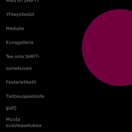
Mikä on SHIFT?
Yhteystiedot
Medialle
Kuvagalleria
Tee oma SHIFT-
somekuvasi
Festarietiketti
Tietosuojaseloste
(pdf)
Muuta
evästeasetuksia