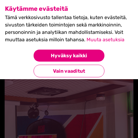
SHIFT Business Festival
Käytämme evästeitä
27.5.2027, Turku - liput
Tämä verkkosivusto tallentaa tietoja, kuten evästeitä,
myynnissä nyt! >>
sivuston tärkeiden toimintojen sekä markkinoinnin,
personoinnin ja analytiikan mahdollistamiseksi. Voit
muuttaa asetuksia milloin tahansa.
Muuta asetuksia
Hyväksy kaikki
Takaisin uutisiin
Vain vaaditut