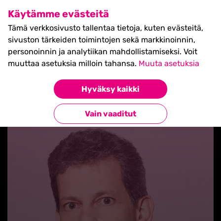
SHIFT Business Festival
Käytämme evästeitä
27.5.2027, Turku - liput
Tämä verkkosivusto tallentaa tietoja, kuten evästeitä,
myynnissä nyt! >>
sivuston tärkeiden toimintojen sekä markkinoinnin,
personoinnin ja analytiikan mahdollistamiseksi. Voit
muuttaa asetuksia milloin tahansa.
Muuta asetuksia
Hyväksy kaikki
Takaisin uutisiin
Vain vaaditut