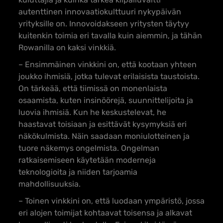
autenttinen innovaatiokulttuuri nykypäivän
yrityksille on. Innovoidakseen yritysten täytyy
kuitenkin
toimia eri tavalla kuin aiemmin, ja tähän
Rowanilla on kaksi vinkkiä.
– Ensimmäinen vinkkini on, että kootaan yhteen
joukko ihmisiä, jotka tulevat erilaisista taustoista.
On tärkeää, että tiimissä on monenlaista
osaamista, kuten insinöörejä, suunnittelijoita ja
luovia ihmisiä. Kun he keskustelevat, he
haastavat toisiaan ja esittävät kysymyksiä eri
näkökulmista. Näin saadaan moniulotteinen ja
tuore näkemys ongelmista. Ongelman
ratkaisemiseen käytetään moderneja
teknologioita ja niiden tarjoamia
mahdollisuuksia.
– Toinen vinkkini on, että luodaan ympäristö, jossa
eri alojen toimijat kohtaavat toisensa ja alkavat