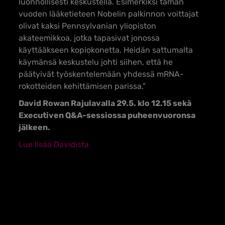
luonnollisesti keskustella. Esimerkiksi tämän
vuoden lääketieteen Nobelin palkinnon voittajat
olivat kaksi Pennsylvanian yliopiston
akateemikkoa, jotka tapasivat jonossa
käyttääkseen kopiokonetta. Heidän sattumalta
käymänsä keskustelu johti siihen, että he
päätyivät työskentelemään yhdessä mRNA-
rokotteiden kehittämisen parissa.”
David Rowan Rajulavalla 29.5. klo 12.15 sekä
Executiven Q&A-sessiossa puheenvuoronsa
jälkeen.
Lue lisää Davidista