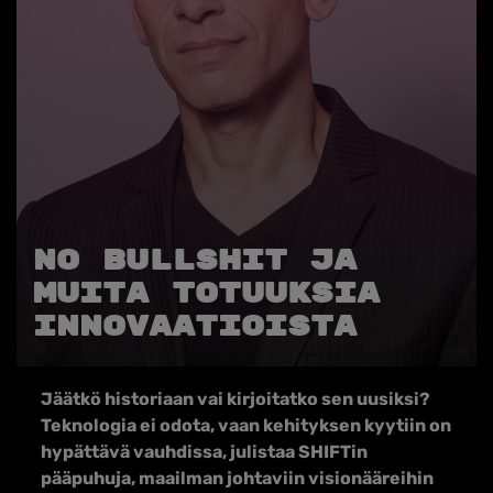
No bullshit ja
muita totuuksia
innovaatioista
Jäätkö historiaan vai kirjoitatko sen uusiksi?
Teknologia ei odota, vaan kehityksen kyytiin on
hypättävä vauhdissa, julistaa SHIFTin
pääpuhuja, maailman johtaviin visionääreihin