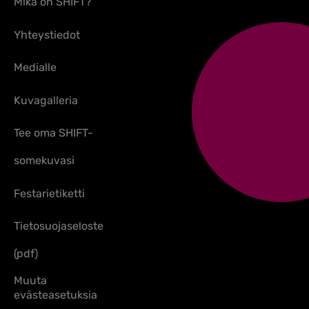
Mikä on SHIFT?
Yhteystiedot
Medialle
Kuvagalleria
Tee oma SHIFT-
somekuvasi
Festarietiketti
Tietosuojaseloste
(pdf)
Muuta
evästeasetuksia