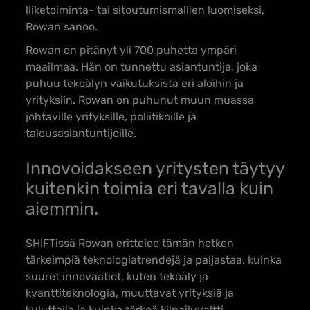
liiketoiminta- tai sitoutumismallien luomiseksi,
Rowan sanoo.
Rowan on pitänyt yli 700 puhetta ympäri
maailmaa. Hän on tunnettu asiantuntija, joka
puhuu tekoälyn vaikutuksista eri aloihin ja
yrityksiin. Rowan on puhunut muun muassa
johtaville yrityksille, poliitikoille ja
talousasiantuntijoille.
Innovoidakseen yritysten täytyy
kuitenkin
toimia eri tavalla kuin
aiemmin.
SHIFTissä Rowan erittelee tämän hetken
tärkeimpiä teknologiatrendejä ja paljastaa, kuinka
suuret innovaatiot, kuten tekoäly ja
kvanttiteknologia, muuttavat yrityksiä ja
kuluttajia ja kuinka tärkeä kilpailuvaltti