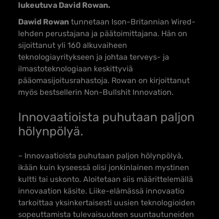
lukeutuva David Rowan.
Dawid Rowan
tunnetaan Ison-Britannian Wired-
lehden perustajana ja päätoimittajana. Hän on
sijoittanut yli 160 alkuvaiheen
teknologiayritykseen ja johtaa terveys- ja
ilmastoteknologiaan keskittyviä
pääomasijoitusrahastoja. Rowan on kirjoittanut
myös bestsellerin
Non-Bullshit Innovation
.
Innovaatioista puhutaan paljon
hölynpölyä.
– Innovaatioista puhutaan paljon hölynpölyä,
ikään kuin kyseessä olisi jonkinlainen mystinen
kultti tai uskonto. Aloitetaan siis määrittelemällä
innovaation käsite. Liike-elämässä innovaatio
tarkoittaa yksinkertaisesti uusien teknologioiden
sopeuttamista tulevaisuuteen suuntautuneiden