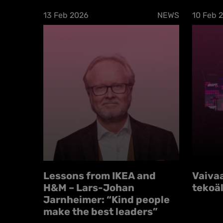
13 Feb 2026
NEWS
10 Feb 
Lessons from IKEA and
Vaiva
H&M – Lars-Johan
tekoä
Jarnheimer: “Kind people
make the best leaders”