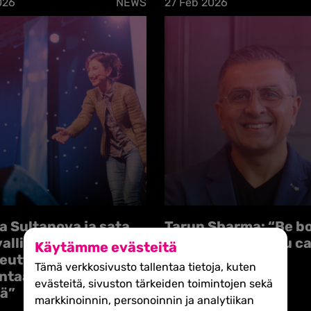
026
NEWS
27 Feb 2026
a Sultanova ja sata
Tarun Sharma: “Be b
allista naista:
than you think you c
Käytämme evästeitä
utta ei voi
Tämä verkkosivusto tallentaa tietoja, kuten
taa vain omasta
evästeitä, sivuston tärkeiden toimintojen sekä
tä”
markkinoinnin, personoinnin ja analytiikan