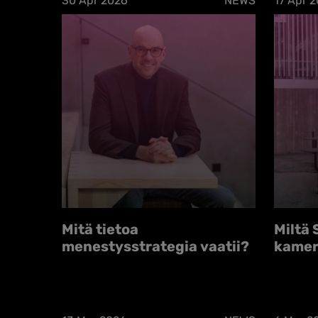
30 Apr 2026
NEWS
17 Apr 
Mitä tietoa
Miltä 
menestysstrategia vaatii?
kamer