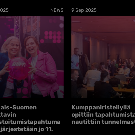
2025
NEWS
9 Sep 2025
nais-Suomen
Kumppani­risteilyllä
ttavin
opittiin tapahtumista
stoitumis­tapahtuma
nautittiin tunnelmas
järjestetään jo 11.