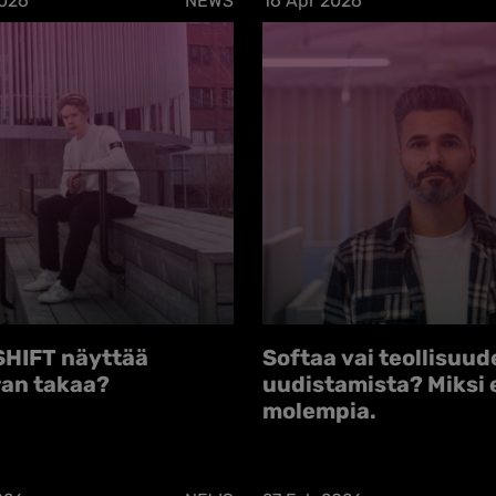
2026
NEWS
16 Apr 2026
SHIFT näyttää
Softaa vai teollisuud
an takaa?
uudistamista? Miksi 
molempia.