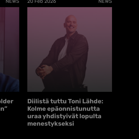
NEWS
20 Feb 2026
NEWS
older
Diilistä tuttu Toni Lähde:
an”
Kolme epäonnistunutta
uraa yhdistyivät lopulta
menestykseksi