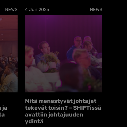
NEWS
4 Jun 2025
NEWS
Mitä menestyvät johtajat
 ja
tekevät toisin? – SHIFTissä
ta
avattiin johtajuuden
ydintä