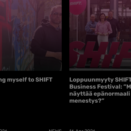
ng myself to SHIFT
Loppuunmyyty SHIF
Business Festival: ”M
näyttää epänormaali
menestys?”