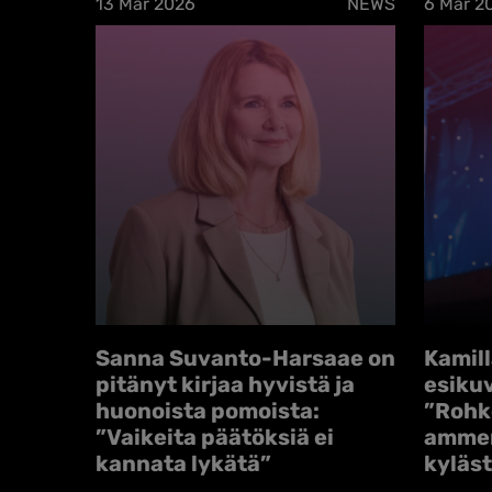
13 Mar 2026
NEWS
6 Mar 2
Sanna Suvanto-Harsaae on
Kamill
pitänyt kirjaa hyvistä ja
esikuv
huonoista pomoista:
”Rohke
”Vaikeita päätöksiä ei
ammen
kannata lykätä”
kyläs