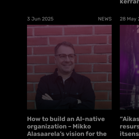
kerra
3 Jun 2025
NEWS
28 May 
How to build an AI-native
“Aikas
organization – Mikko
resurs
Alasaarela’s vision for the
itsen