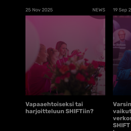
25 Nov 2025
NEWS
19 Sep 
Vapaaehtoiseksi tai
Varsi
harjoitteluun SHIFTiin?
vaiku
verko
SHIFT 