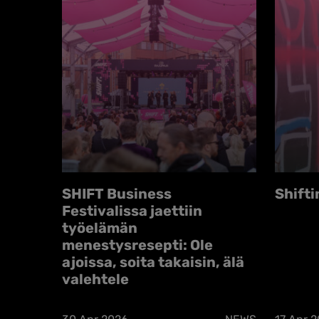
SHIFT Business
Shifti
Festivalissa jaettiin
työelämän
menestysresepti: Ole
ajoissa, soita takaisin, älä
valehtele