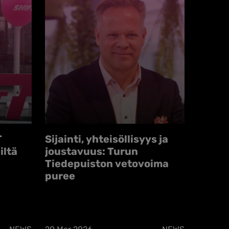
T
Sijainti, yhteisöllisyys ja
iltä
joustavuus: Turun
Tiedepuiston vetovoima
puree