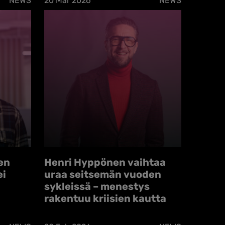
NEWS
20 Mar 2026
NEWS
en
Henri Hyppönen vaihtaa
ei
uraa seitsemän vuoden
sykleissä – menestys
rakentuu kriisien kautta