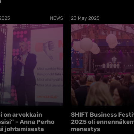
n
2025
NEWS
23 May 2025
i on arvokkain
SHIFT Business Festi
sisi” – Anna Perho
2025 oli ennennäke
sä johtamisesta
menestys