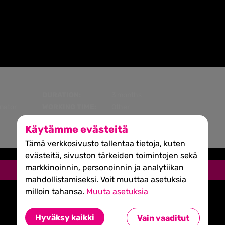
DURATION:
3 months
nator
WORKING TIME:
Other
LOCATION:
Other
Käytämme evästeitä
Tämä verkkosivusto tallentaa tietoja, kuten
evästeitä, sivuston tärkeiden toimintojen sekä
markkinoinnin, personoinnin ja analytiikan
Apply now
mahdollistamiseksi. Voit muuttaa asetuksia
milloin tahansa.
Muuta asetuksia
Hyväksy kaikki
Vain vaaditut