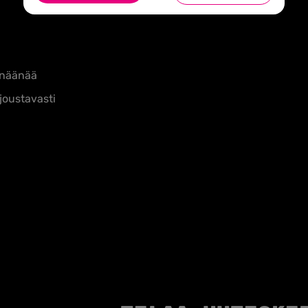
nänäänää
 joustavasti