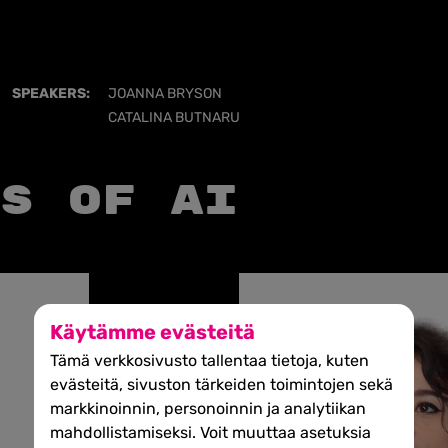
SPEAKERS:
JOANNA BRYSON
CATALINA BUTNARU
s of AI
Käytämme evästeitä
Tämä verkkosivusto tallentaa tietoja, kuten
evästeitä, sivuston tärkeiden toimintojen sekä
markkinoinnin, personoinnin ja analytiikan
mahdollistamiseksi. Voit muuttaa asetuksia
Read