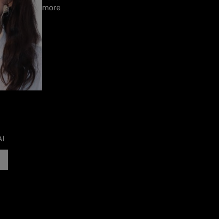
more
AI