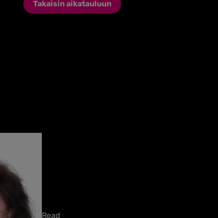
Takaisin aikatauluun
Read