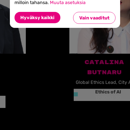
milloin tahansa.
Muuta asetuksia
more
Hyväksy kaikki
Vain vaaditut
CATALINA
BUTNARU
Global Ethics Lead, City 
Ethics of AI
12:30
-
13:30