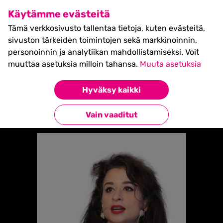
SHIFT Business Festival
Käytämme evästeitä
27.5.2027, Turku - liput
Tämä verkkosivusto tallentaa tietoja, kuten evästeitä,
myynnissä nyt! >>
sivuston tärkeiden toimintojen sekä markkinoinnin,
personoinnin ja analytiikan mahdollistamiseksi. Voit
muuttaa asetuksia milloin tahansa.
Muuta asetuksia
Etusivu
»
CATALINA BUTNARU
Hyväksy kaikki
Takaisin esiintyjiin
Vain vaaditut