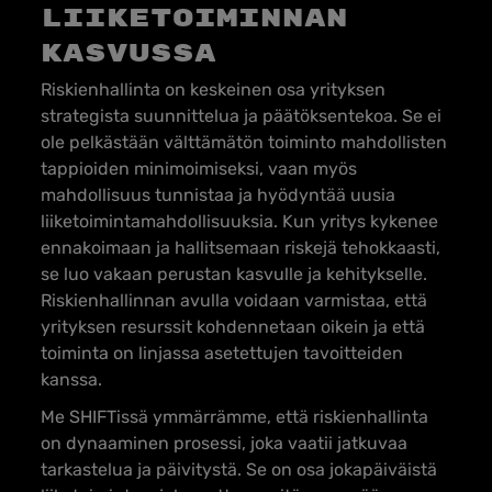
liiketoiminnan
kasvussa
Riskienhallinta on keskeinen osa yrityksen
strategista suunnittelua ja päätöksentekoa. Se ei
ole pelkästään välttämätön toiminto mahdollisten
tappioiden minimoimiseksi, vaan myös
mahdollisuus tunnistaa ja hyödyntää uusia
liiketoimintamahdollisuuksia. Kun yritys kykenee
ennakoimaan ja hallitsemaan riskejä tehokkaasti,
se luo vakaan perustan kasvulle ja kehitykselle.
Riskienhallinnan avulla voidaan varmistaa, että
yrityksen resurssit kohdennetaan oikein ja että
toiminta on linjassa asetettujen tavoitteiden
kanssa.
Me SHIFTissä ymmärrämme, että riskienhallinta
on dynaaminen prosessi, joka vaatii jatkuvaa
tarkastelua ja päivitystä. Se on osa jokapäiväistä