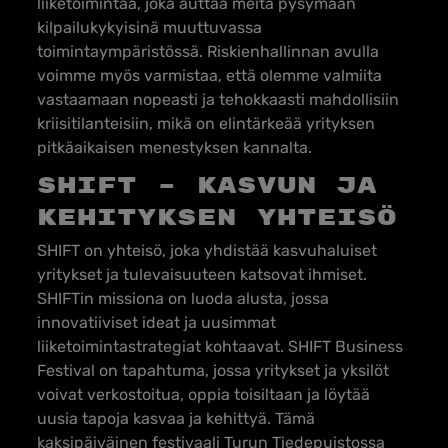
liiketoimintaa, joka auttaa meitä pysymään
kilpailukykyisinä muuttuvassa
toimintaympäristössä. Riskienhallinnan avulla
voimme myös varmistaa, että olemme valmiita
vastaamaan nopeasti ja tehokkaasti mahdollisiin
kriisitilanteisiin, mikä on elintärkeää yrityksen
pitkäaikaisen menestyksen kannalta.
SHIFT – Kasvun ja
kehityksen yhteisö
SHIFT on yhteisö, joka yhdistää kasvuhaluiset
yritykset ja tulevaisuuteen katsovat ihmiset.
SHIFTin missiona on luoda alusta, jossa
innovatiiviset ideat ja uusimmat
liiketoimintastrategiat kohtaavat. SHIFT Business
Festival on tapahtuma, jossa yritykset ja yksilöt
voivat verkostoitua, oppia toisiltaan ja löytää
uusia tapoja kasvaa ja kehittyä. Tämä
kaksipäiväinen festivaali Turun Tiedepuistossa