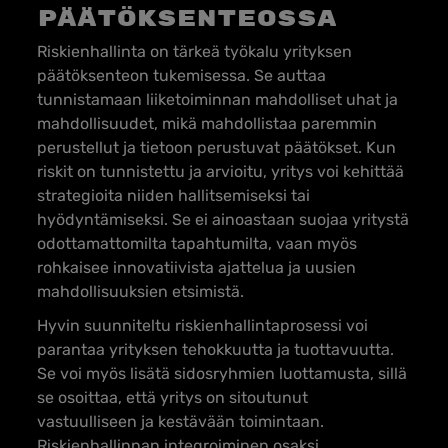
päätöksenteossa
Riskienhallinta on tärkeä työkalu yrityksen
päätöksenteon tukemisessa. Se auttaa
tunnistamaan liiketoiminnan mahdolliset uhat ja
mahdollisuudet, mikä mahdollistaa paremmin
perustellut ja tietoon perustuvat päätökset. Kun
riskit on tunnistettu ja arvioitu, yritys voi kehittää
strategioita niiden hallitsemiseksi tai
hyödyntämiseksi. Se ei ainoastaan suojaa yritystä
odottamattomilta tapahtumilta, vaan myös
rohkaisee innovatiivista ajattelua ja uusien
mahdollisuuksien etsimistä.
Hyvin suunniteltu riskienhallintaprosessi voi
parantaa yrityksen tehokkuutta ja tuottavuutta.
Se voi myös lisätä sidosryhmien luottamusta, sillä
se osoittaa, että yritys on sitoutunut
vastuulliseen ja kestävään toimintaan.
Riskienhallinnan integroiminen osaksi