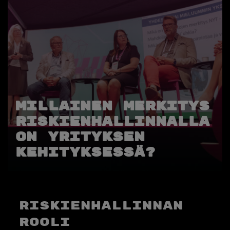
Millainen merkitys
riskienhallinnalla
on yrityksen
kehityksessä?
Riskienhallinnan
rooli