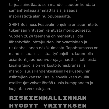
tarjoaa ainutlaatuisen mahdollisuuden kohdata
samanhenkisiä ammattilaisia ja saada
inspiraatiota alan huippuosaajilta.
SHIFT Business Festivalin ohjelma on suunniteltu
tukemaan yritysten kehitystä monipuolisesti.
Vuoden 2024 teemana on menestys, jota
lähestytään johtajuuden, innovaatioiden ja
riskienhallinnan näkökulmasta. Tapahtumassa on
mahdollisuus osallistua työpajoihin, kuunnella
asiantuntijapuheenvuoroja ja nauttia iltabileistä.
Lisäksi tarjolla on verkostoitumisbrunssi ja
mahdollisuus kahdenkeskisiin keskusteluihin
esiintyjien kanssa. Brella-sovelluksen avulla
osallistujat voivat löytää uusia kumppaneita ja
laajentaa verkostojaan.
Riskienhallinnan
hyödyt yrityksen