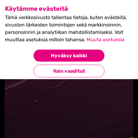
SHIFT Business Festival
Käytämme evästeitä
27.5.2027, Turku - liput
Tämä verkkosivusto tallentaa tietoja, kuten evästeitä,
myynnissä nyt! >>
sivuston tärkeiden toimintojen sekä markkinoinnin,
personoinnin ja analytiikan mahdollistamiseksi. Voit
muuttaa asetuksia milloin tahansa.
Muuta asetuksia
Hyväksy kaikki
Takaisin blogilistaan
Vain vaaditut