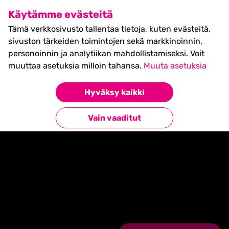
SHIFT Business Festival
Käytämme evästeitä
27.5.2027, Turku - liput
Tämä verkkosivusto tallentaa tietoja, kuten evästeitä,
myynnissä nyt! >>
sivuston tärkeiden toimintojen sekä markkinoinnin,
personoinnin ja analytiikan mahdollistamiseksi. Voit
muuttaa asetuksia milloin tahansa.
Muuta asetuksia
Hyväksy kaikki
Etusivu
»
Timetable events
»
TBA
Vain vaaditut
TBA