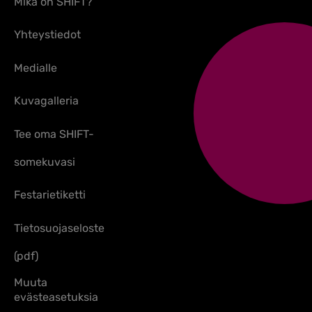
Mikä on SHIFT?
Yhteystiedot
Medialle
Kuvagalleria
Tee oma SHIFT-
somekuvasi
Festarietiketti
Tietosuojaseloste
(pdf)
Muuta
evästeasetuksia