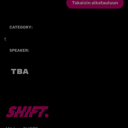
Takaisin aikatauluun
CATEGORY:
t
SPEAKER:
TBA