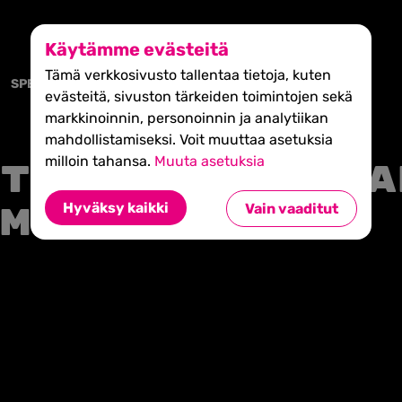
Käytämme evästeitä
Tämä verkkosivusto tallentaa tietoja, kuten
SPEAKER:
evästeitä, sivuston tärkeiden toimintojen sekä
markkinoinnin, personoinnin ja analytiikan
mahdollistamiseksi. Voit muuttaa asetuksia
milloin tahansa.
Muuta asetuksia
trial Circula
Hyväksy kaikki
Vain vaaditut
my