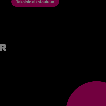
Takaisin aikatauluun
r