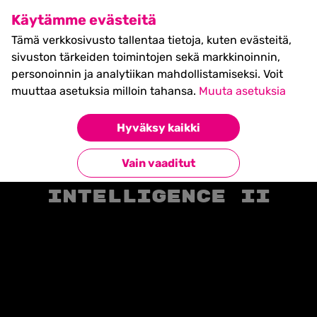
SHIFT Business Festival
Käytämme evästeitä
27.5.2027, Turku - liput
Tämä verkkosivusto tallentaa tietoja, kuten evästeitä,
myynnissä nyt! >>
sivuston tärkeiden toimintojen sekä markkinoinnin,
personoinnin ja analytiikan mahdollistamiseksi. Voit
muuttaa asetuksia milloin tahansa.
Muuta asetuksia
Hyväksy kaikki
Etusivu
»
Timetable events
»
Artificial Intelligence II
Vain vaaditut
Artificial
Intelligence II