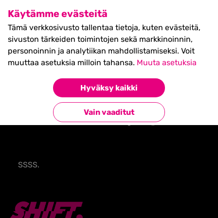
SHIFT Business Festival
Käytämme evästeitä
27.5.2027, Turku - liput
Tämä verkkosivusto tallentaa tietoja, kuten evästeitä,
myynnissä nyt! >>
sivuston tärkeiden toimintojen sekä markkinoinnin,
personoinnin ja analytiikan mahdollistamiseksi. Voit
muuttaa asetuksia milloin tahansa.
Muuta asetuksia
Hyväksy kaikki
Etusivu
»
Test page, Quru
Vain vaaditut
Test page, Quru
SSSS.