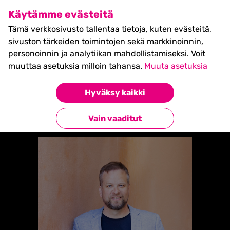
SHIFT Business Festival
Käytämme evästeitä
27.5.2027, Turku - liput
Tämä verkkosivusto tallentaa tietoja, kuten evästeitä,
myynnissä nyt! >>
sivuston tärkeiden toimintojen sekä markkinoinnin,
personoinnin ja analytiikan mahdollistamiseksi. Voit
muuttaa asetuksia milloin tahansa.
Muuta asetuksia
Etusivu
»
Vesa PalandeR
Hyväksy kaikki
Takaisin esiintyjiin
Vain vaaditut