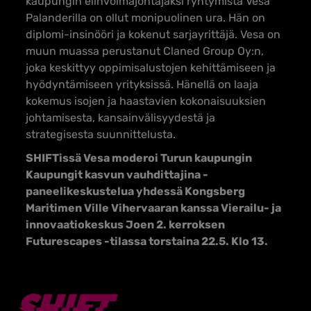
kaupungin elinvoimajohtajaksi ryhtymistä Vesa
Palanderilla on ollut monipuolinen ura. Hän on
diplomi-insinööri ja kokenut sarjayrittäjä. Vesa on
muun muassa perustanut Claned Group Oy:n,
joka keskittyy oppimisalustojen kehittämiseen ja
hyödyntämiseen yrityksissä. Hänellä on laaja
kokemus isojen ja haastavien kokonaisuuksien
johtamisesta, kansainvälisyydestä ja
strategisesta suunnittelusta.
SHIFTissä Vesa moderoi Turun kaupungin
Kaupungit kasvun vauhdittajina -
paneelikeskustelua yhdessä Kongsberg
Maritimen Ville Vihervaaran kanssa Vierailu- ja
innovaatiokeskus Joen 2. kerroksen
Futurescapes -tilassa torstaina 22.5. Klo 13.