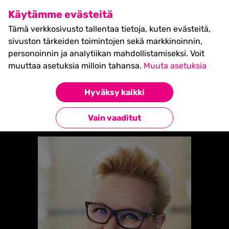
SHIFT Business Festival
Käytämme evästeitä
27.5.2027, Turku - liput
Tämä verkkosivusto tallentaa tietoja, kuten evästeitä,
myynnissä nyt! >>
sivuston tärkeiden toimintojen sekä markkinoinnin,
personoinnin ja analytiikan mahdollistamiseksi. Voit
muuttaa asetuksia milloin tahansa.
Muuta asetuksia
Etusivu
»
Sirpa Pietikäinen
Hyväksy kaikki
Takaisin esiintyjiin
Vain vaaditut