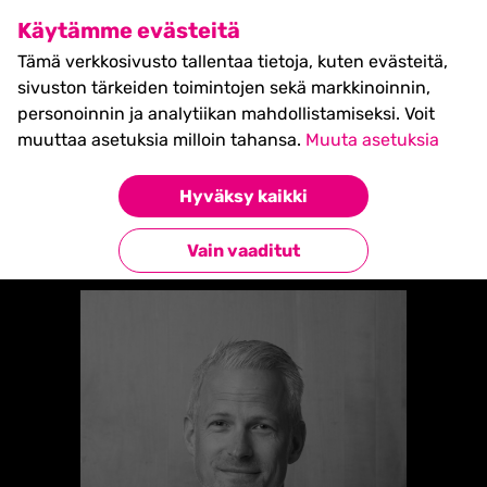
SHIFT Business Festival
Käytämme evästeitä
27.5.2027, Turku - liput
Tämä verkkosivusto tallentaa tietoja, kuten evästeitä,
myynnissä nyt! >>
sivuston tärkeiden toimintojen sekä markkinoinnin,
personoinnin ja analytiikan mahdollistamiseksi. Voit
muuttaa asetuksia milloin tahansa.
Muuta asetuksia
Etusivu
»
Marcus Dehlin
Hyväksy kaikki
Takaisin esiintyjiin
Vain vaaditut