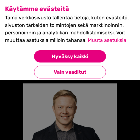
SHIFT Business Festival
Käytämme evästeitä
27.5.2027, Turku - liput
Tämä verkkosivusto tallentaa tietoja, kuten evästeitä,
myynnissä nyt! >>
sivuston tärkeiden toimintojen sekä markkinoinnin,
personoinnin ja analytiikan mahdollistamiseksi. Voit
muuttaa asetuksia milloin tahansa.
Muuta asetuksia
Etusivu
»
SAKU KOSKINEN
Hyväksy kaikki
Takaisin esiintyjiin
Vain vaaditut