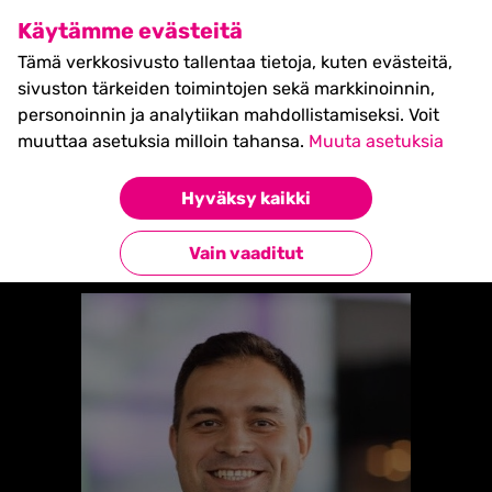
SHIFT Business Festival
Käytämme evästeitä
27.5.2027, Turku - liput
Tämä verkkosivusto tallentaa tietoja, kuten evästeitä,
myynnissä nyt! >>
sivuston tärkeiden toimintojen sekä markkinoinnin,
personoinnin ja analytiikan mahdollistamiseksi. Voit
muuttaa asetuksia milloin tahansa.
Muuta asetuksia
Etusivu
»
Phillip Malloch
Hyväksy kaikki
Takaisin esiintyjiin
Vain vaaditut