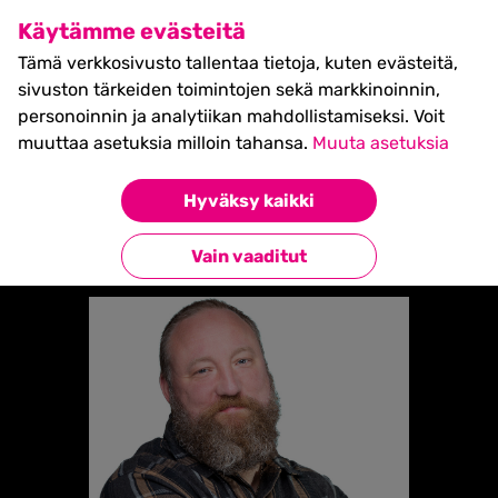
SHIFT Business Festival
Käytämme evästeitä
27.5.2027, Turku - liput
Tämä verkkosivusto tallentaa tietoja, kuten evästeitä,
myynnissä nyt! >>
sivuston tärkeiden toimintojen sekä markkinoinnin,
personoinnin ja analytiikan mahdollistamiseksi. Voit
muuttaa asetuksia milloin tahansa.
Muuta asetuksia
Etusivu
»
MIKKO LEHTINEN
Hyväksy kaikki
Takaisin esiintyjiin
Vain vaaditut