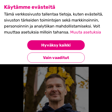
SHIFT Business Festival
Käytämme evästeitä
27.5.2027, Turku - liput
Tämä verkkosivusto tallentaa tietoja, kuten evästeitä,
myynnissä nyt! >>
sivuston tärkeiden toimintojen sekä markkinoinnin,
personoinnin ja analytiikan mahdollistamiseksi. Voit
muuttaa asetuksia milloin tahansa.
Muuta asetuksia
Etusivu
»
Markus Granlund
Hyväksy kaikki
Takaisin esiintyjiin
Vain vaaditut