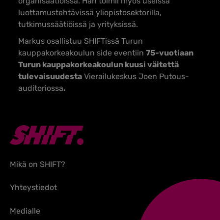
organisaatioissa. Hän toimii myös useissa
luottamustehtävissä yliopistosektorilla,
tutkimussäätiöissä ja yrityksissä.
Markus osallistuu SHIFTissä Turun
kauppakorkeakoulun side eventiin
75-vuotiaan
Turun kauppakorkeakoulun kuusi väitettä
tulevaisuudesta
Vierailukeskus Joen Putous-
auditoriossa
.
Mikä on SHIFT?
Yhteystiedot
Medialle