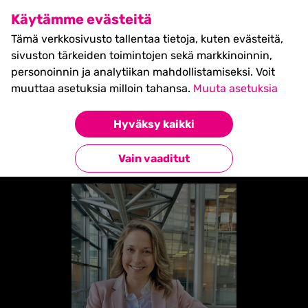
SHIFT Business Festival
Käytämme evästeitä
27.5.2027, Turku - liput
Tämä verkkosivusto tallentaa tietoja, kuten evästeitä,
myynnissä nyt! >>
sivuston tärkeiden toimintojen sekä markkinoinnin,
personoinnin ja analytiikan mahdollistamiseksi. Voit
muuttaa asetuksia milloin tahansa.
Muuta asetuksia
Etusivu
»
Jenna Hakkarainen
Hyväksy kaikki
Takaisin esiintyjiin
Vain vaaditut