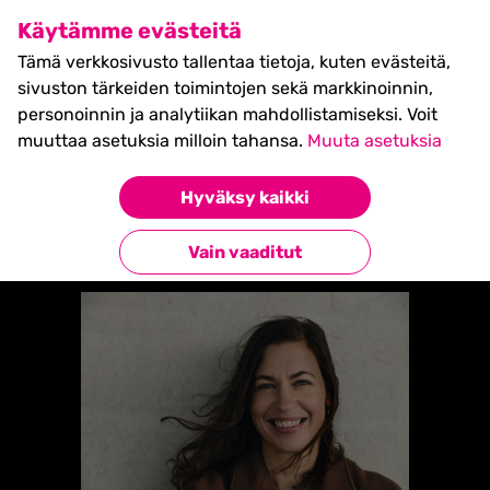
SHIFT Business Festival
Käytämme evästeitä
27.5.2027, Turku - liput
Tämä verkkosivusto tallentaa tietoja, kuten evästeitä,
myynnissä nyt! >>
sivuston tärkeiden toimintojen sekä markkinoinnin,
personoinnin ja analytiikan mahdollistamiseksi. Voit
muuttaa asetuksia milloin tahansa.
Muuta asetuksia
Etusivu
»
IDA HULT (SWEDEN)
Hyväksy kaikki
Takaisin esiintyjiin
Vain vaaditut