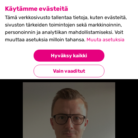
SHIFT Business Festival
Käytämme evästeitä
27.5.2027, Turku - liput
Tämä verkkosivusto tallentaa tietoja, kuten evästeitä,
myynnissä nyt! >>
sivuston tärkeiden toimintojen sekä markkinoinnin,
personoinnin ja analytiikan mahdollistamiseksi. Voit
muuttaa asetuksia milloin tahansa.
Muuta asetuksia
Etusivu
»
Harri Latva-Mäenpää
Hyväksy kaikki
Takaisin esiintyjiin
Vain vaaditut