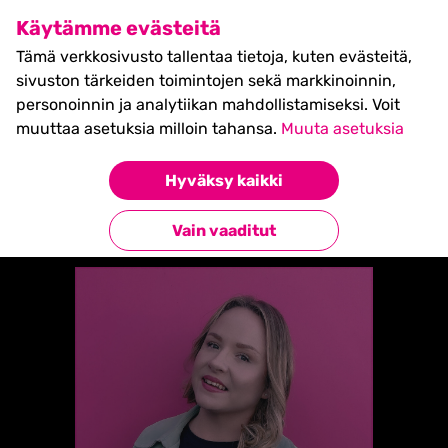
SHIFT Business Festival
Käytämme evästeitä
27.5.2027, Turku - liput
Tämä verkkosivusto tallentaa tietoja, kuten evästeitä,
myynnissä nyt! >>
sivuston tärkeiden toimintojen sekä markkinoinnin,
personoinnin ja analytiikan mahdollistamiseksi. Voit
muuttaa asetuksia milloin tahansa.
Muuta asetuksia
Etusivu
»
Hanna Sormunen
Hyväksy kaikki
Takaisin yhteystietoihin
Vain vaaditut