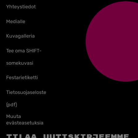
Yhteystiedot
Medialle
Kuvagalleria
Tee oma SHIFT-
somekuvasi
Festarietiketti
Tietosuojaseloste
(pdf)
Muuta
evästeasetuksia
Tilaa uutiskirjeemme