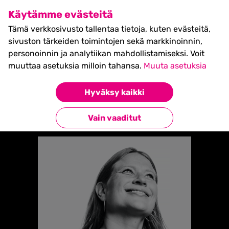
SHIFT Business Festival
Käytämme evästeitä
27.5.2027, Turku - liput
Tämä verkkosivusto tallentaa tietoja, kuten evästeitä,
myynnissä nyt! >>
sivuston tärkeiden toimintojen sekä markkinoinnin,
personoinnin ja analytiikan mahdollistamiseksi. Voit
muuttaa asetuksia milloin tahansa.
Muuta asetuksia
Etusivu
»
Elina Kiiski-Kataja
Hyväksy kaikki
Takaisin esiintyjiin
Vain vaaditut