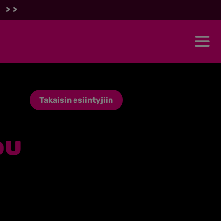
 >>
Takaisin esiintyjiin
du