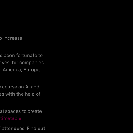
o increase
 been fortunate to
tives, for companies
th America, Europe,
e course on AI and
s with the help of
al spaces to create
e
timetable
!
 attendees! Find out