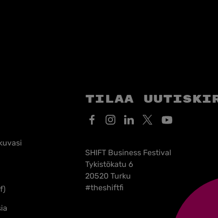
Tilaa uutiski
kuvasi
SHIFT Business Festival
Tykistökatu 6
20520 Turku
#theshiftfi
f)
ia