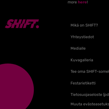
more
here
!
Mikä on SHIFT?
Yhteystiedot
Medialle
Kuvagalleria
Tee oma SHIFT-some
Festarietiketti
Tietosuojaseloste (pd
Muuta evästeasetuks