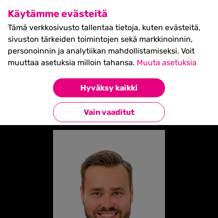
SHIFT Business Festival
Käytämme evästeitä
27.5.2027, Turku - liput
Tämä verkkosivusto tallentaa tietoja, kuten evästeitä,
myynnissä nyt! >>
sivuston tärkeiden toimintojen sekä markkinoinnin,
personoinnin ja analytiikan mahdollistamiseksi. Voit
muuttaa asetuksia milloin tahansa.
Muuta asetuksia
Etusivu
»
Alexander Törnroth
Hyväksy kaikki
Takaisin esiintyjiin
Vain vaaditut