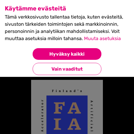
SHIFT Business Festival
Käytämme evästeitä
27.5.2027, Turku - liput
Tämä verkkosivusto tallentaa tietoja, kuten evästeitä,
myynnissä nyt! >>
sivuston tärkeiden toimintojen sekä markkinoinnin,
personoinnin ja analytiikan mahdollistamiseksi. Voit
muuttaa asetuksia milloin tahansa.
Muuta asetuksia
Etusivu
»
Partners
»
FAIA
Hyväksy kaikki
Takaisin kumppaneihin
Vain vaaditut