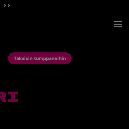
 >>
Takaisin kumppaneihin
RI