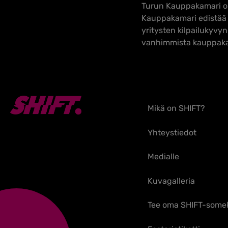
Turun Kauppakamari on 
Kauppakamari edistää y
yritysten kilpailukyvy
vanhimmista kauppak
Mikä on SHIFT?
Yhteystiedot
Medialle
Kuvagalleria
Tee oma SHIFT-some