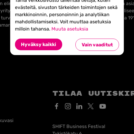
Tämä verkkosivusto tallentaa tietoja, kuten
elinkeinoelämän alueellinen edunvalvoja, kouluttaja ja asia
evästeitä, sivuston tärkeiden toimintojen sekä
ritysten toimintaedellytyksiä ja vaikuttaa yhteiskunnallis
markkinoinnin, personoinnin ja analytiikan
n turvaamiseksi. Turun Kauppakamari perustettiin vuonna 19
mahdollistamiseksi. Voit muuttaa asetuksia
amareista
milloin tahansa.
Muuta asetuksia
Hyväksy kaikki
Vain vaaditut
Tilaa uutiski
kuvasi
SHIFT Business Festival
Tykistökatu 6