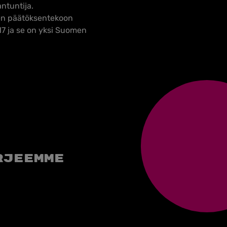
ntuntija.
een päätöksentekoon
17 ja se on yksi Suomen
rjeemme