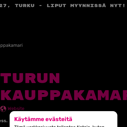
27, Turku - liput myynnissä nyt!
uppakamari
TURUN
KAUPPAKAMA
Website
Käytämme evästeitä
ess.