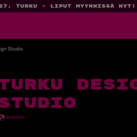
27, Turku - liput myynnissä nyt!
ign Studio
TURKU DESI
STUDIO
Website