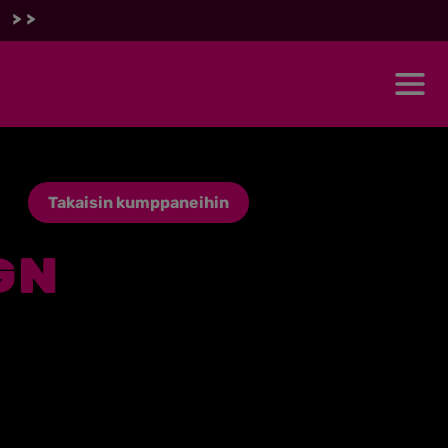
 >>
Takaisin kumppaneihin
GN