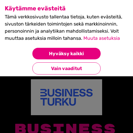
SHIFT Business Festival
Käytämme evästeitä
27.5.2027, Turku - liput
Tämä verkkosivusto tallentaa tietoja, kuten evästeitä,
myynnissä nyt! >>
sivuston tärkeiden toimintojen sekä markkinoinnin,
personoinnin ja analytiikan mahdollistamiseksi. Voit
muuttaa asetuksia milloin tahansa.
Muuta asetuksia
Etusivu
»
Partners
»
Business Turku
Hyväksy kaikki
Takaisin kumppaneihin
Vain vaaditut
BUSINESS