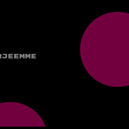
.
rjeemme