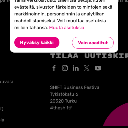
Tämä verkkosivusto tallentaa tietoja, kuten
ankkipalvelua kaikissa arjen raha-asioissa. Lähellä ja läsnä
evästeitä, sivuston tärkeiden toimintojen sekä
markkinoinnin, personoinnin ja analytiikan
mahdollistamiseksi. Voit muuttaa asetuksia
milloin tahansa.
Muuta asetuksia
Hyväksy kaikki
Vain vaaditut
Tilaa uutiski
kuvasi
SHIFT Business Festival
Tykistökatu 6
20520 Turku
#theshiftfi
f)
ia