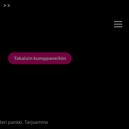
 >>
Takaisin kumppaneihin
iden pankki. Tarjoamme