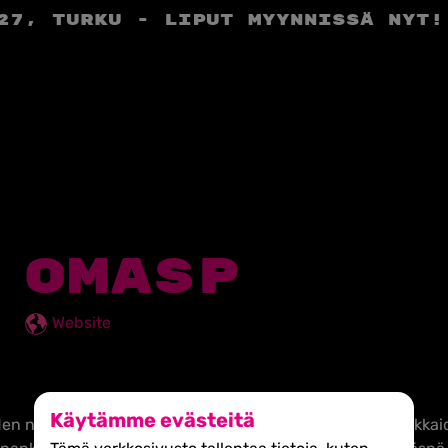
27, Turku - liput myynnissä nyt!
OMASP
Website
Käytämme evästeitä
den nopeimmin kasvava,
suomalainen, tyytyväisten asiakka