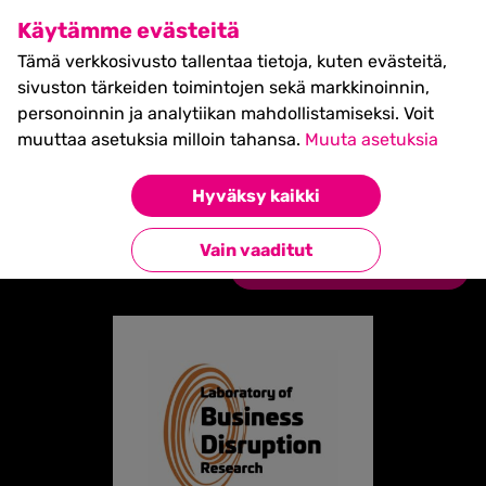
SHIFT Business Festival
Käytämme evästeitä
27.5.2027, Turku - liput
Tämä verkkosivusto tallentaa tietoja, kuten evästeitä,
myynnissä nyt! >>
sivuston tärkeiden toimintojen sekä markkinoinnin,
personoinnin ja analytiikan mahdollistamiseksi. Voit
muuttaa asetuksia milloin tahansa.
Muuta asetuksia
Etusivu
»
Partners
»
Laboratory of Business
Hyväksy kaikki
Disruption Research
Vain vaaditut
Takaisin kumppaneihin