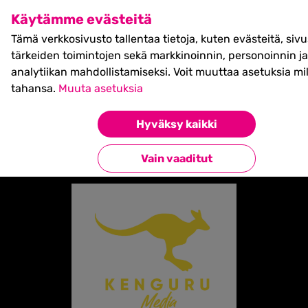
SHIFT Business Festival
Käytämme evästeitä
27.5.2027, Turku - liput
Tämä verkkosivusto tallentaa tietoja, kuten evästeitä, siv
myynnissä nyt! >>
tärkeiden toimintojen sekä markkinoinnin, personoinnin ja
analytiikan mahdollistamiseksi. Voit muuttaa asetuksia mil
tahansa.
Muuta asetuksia
Etusivu
»
Partners
»
Kengurumedia
Hyväksy kaikki
Takaisin kumppaneihin
Vain vaaditut