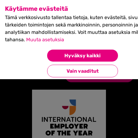
SHIFT Business Festival
Käytämme evästeitä
27.5.2027, Turku - liput
Tämä verkkosivusto tallentaa tietoja, kuten evästeitä, siv
myynnissä nyt! >>
tärkeiden toimintojen sekä markkinoinnin, personoinnin ja
analytiikan mahdollistamiseksi. Voit muuttaa asetuksia mil
tahansa.
Muuta asetuksia
Etusivu
»
Partners
»
International Employer of the
Hyväksy kaikki
Year
Vain vaaditut
Takaisin kumppaneihin