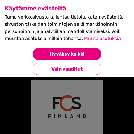
SHIFT Business Festival
Käytämme evästeitä
27.5.2027, Turku - liput
Tämä verkkosivusto tallentaa tietoja, kuten evästeitä,
myynnissä nyt! >>
sivuston tärkeiden toimintojen sekä markkinoinnin,
personoinnin ja analytiikan mahdollistamiseksi. Voit
muuttaa asetuksia milloin tahansa.
Muuta asetuksia
Etusivu
»
Partners
»
FCS Finland Oy
Hyväksy kaikki
Takaisin kumppaneihin
Vain vaaditut