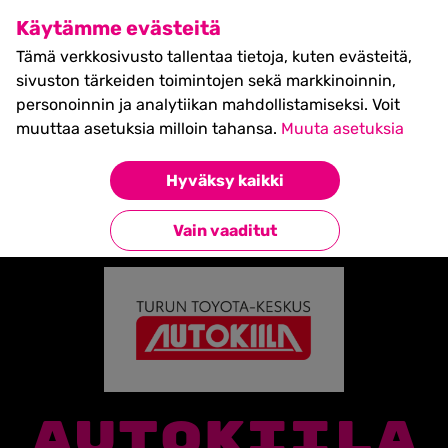
SHIFT Business Festival
Käytämme evästeitä
27.5.2027, Turku - liput
Tämä verkkosivusto tallentaa tietoja, kuten evästeitä,
myynnissä nyt! >>
sivuston tärkeiden toimintojen sekä markkinoinnin,
personoinnin ja analytiikan mahdollistamiseksi. Voit
muuttaa asetuksia milloin tahansa.
Muuta asetuksia
Etusivu
»
Partners
»
Autokiila
Hyväksy kaikki
Takaisin kumppaneihin
Vain vaaditut
AUTOKIILA