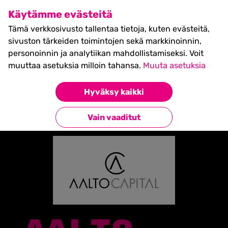
SHIFT Business Festival
Käytämme evästeitä
27.5.2027, Turku - liput
Tämä verkkosivusto tallentaa tietoja, kuten evästeitä,
myynnissä nyt! >>
sivuston tärkeiden toimintojen sekä markkinoinnin,
personoinnin ja analytiikan mahdollistamiseksi. Voit
muuttaa asetuksia milloin tahansa.
Muuta asetuksia
Etusivu
»
Partners
»
Aalto Capital
Hyväksy kaikki
Takaisin kumppaneihin
Vain vaaditut