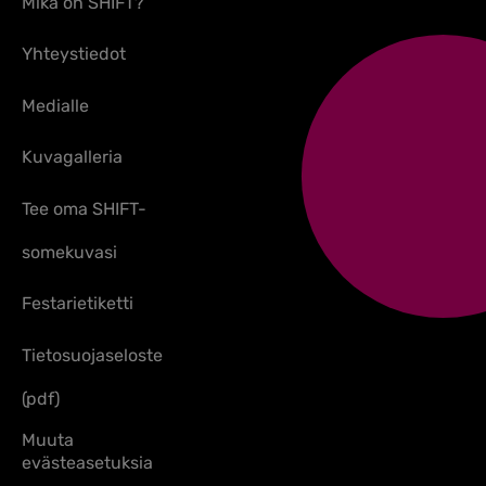
Mikä on SHIFT?
Yhteystiedot
Medialle
Kuvagalleria
Tee oma SHIFT-
somekuvasi
Festarietiketti
Tietosuojaseloste
(pdf)
Muuta
evästeasetuksia