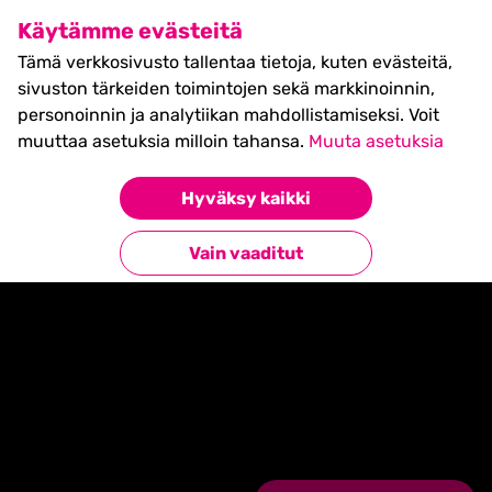
SHIFT Business Festival
Käytämme evästeitä
27.5.2027, Turku - liput
Tämä verkkosivusto tallentaa tietoja, kuten evästeitä,
myynnissä nyt! >>
sivuston tärkeiden toimintojen sekä markkinoinnin,
personoinnin ja analytiikan mahdollistamiseksi. Voit
muuttaa asetuksia milloin tahansa.
Muuta asetuksia
Hyväksy kaikki
Etusivu
»
Timetable events
»
TBA
Vain vaaditut
TBA