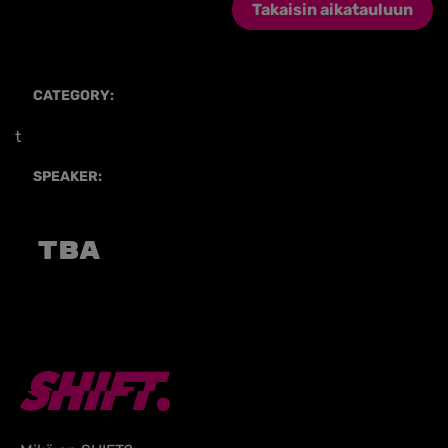
Takaisin aikatauluun
CATEGORY:
t
SPEAKER:
TBA