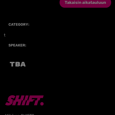
Takaisin aikatauluun
CATEGORY:
t
SPEAKER:
TBA