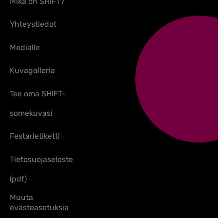
Mikä on SHIFT?
Yhteystiedot
Medialle
Kuvagalleria
Tee oma SHIFT-
somekuvasi
Festarietiketti
Tietosuojaseloste
(pdf)
Muuta
evästeasetuksia