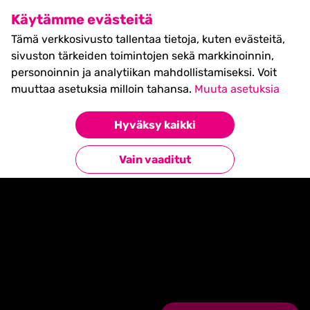
SHIFT Business Festival
Käytämme evästeitä
27.5.2027, Turku - liput
Tämä verkkosivusto tallentaa tietoja, kuten evästeitä,
myynnissä nyt! >>
sivuston tärkeiden toimintojen sekä markkinoinnin,
personoinnin ja analytiikan mahdollistamiseksi. Voit
muuttaa asetuksia milloin tahansa.
Muuta asetuksia
Hyväksy kaikki
Etusivu
»
Timetable events
»
TBA
Vain vaaditut
TBA