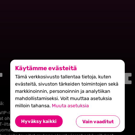
Käytämme evästeitä
T VIP PASSI
Tämä verkkosivusto tallentaa tietoja, kuten
evästeitä, sivuston tärkeiden toimintojen sekä
markkinoinnin, personoinnin ja analytiikan
mahdollistamiseksi. Voit muuttaa asetuksia
ä:
milloin tahansa.
Muuta asetuksia
IP-lippu SHIFT Business Festivalille ​
t ohjelman mukaiset puhujat ja aktiviteetit​
Hyväksy kaikki
Vain vaaditut
iltabileet​
juomatarjoilut