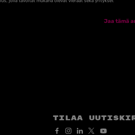
s, jolla tavoitat mukana olevat vieraat sekä yritykset​
Jaa tämä ar
Tilaa uutiski