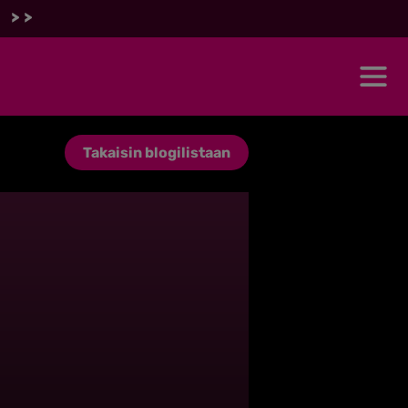
 >>
Takaisin blogilistaan