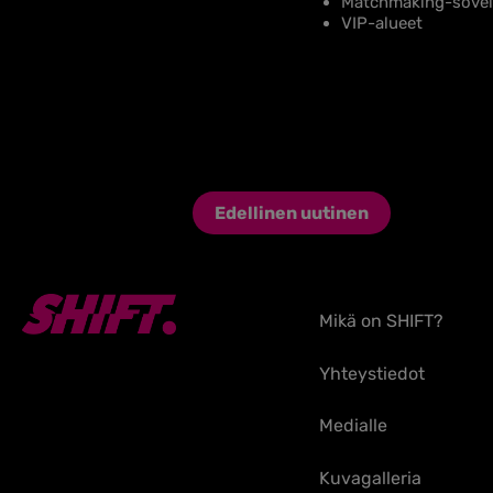
Matchmaking-sovellu
VIP-alueet
Edellinen uutinen
Mikä on SHIFT?
Yhteystiedot
Medialle
Kuvagalleria