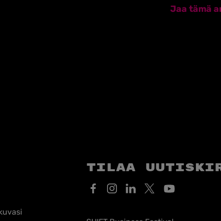
Jaa tämä ar
Tilaa uutiski
kuvasi