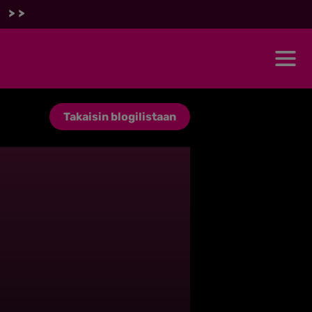
 >>
Takaisin blogilistaan