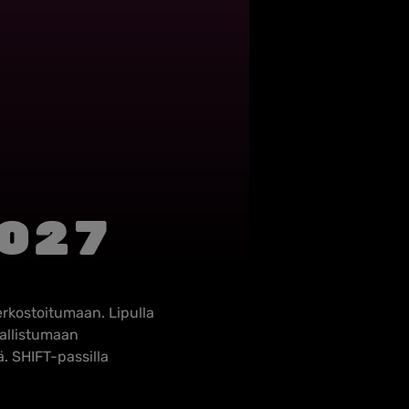
027
verkostoitumaan. Lipulla
sallistumaan
ä. SHIFT-passilla