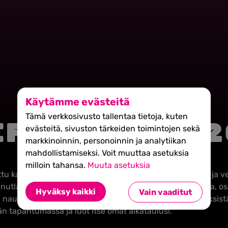
Käytämme evästeitä
Tämä verkkosivusto tallentaa tietoja, kuten
IFT PASSI 2
evästeitä, sivuston tärkeiden toimintojen sekä
markkinoinnin, personoinnin ja analytiikan
mahdollistamiseksi. Voit muuttaa asetuksia
milloin tahansa.
Muuta asetuksia
tu kaikille, jotka haluavat tulla SHIFTiin oppimaan uutta ja 
ainutlaatuista festivaalitunnelmaa, kuuntelemaan puhujia, o
Hyväksy kaikki
Vain vaaditut
n nauttimaan hyvästä musiikista ja yllättävistäkin elämyksist
än tapahtumassa ja luot itse omat aikataulusi.