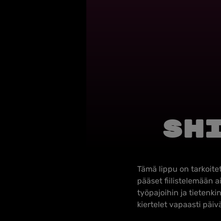
SH
Tämä lippu on tarkoitet
pääset fiilistelemään 
työpajoihin ja tietenki
kiertelet vapaasti päiv