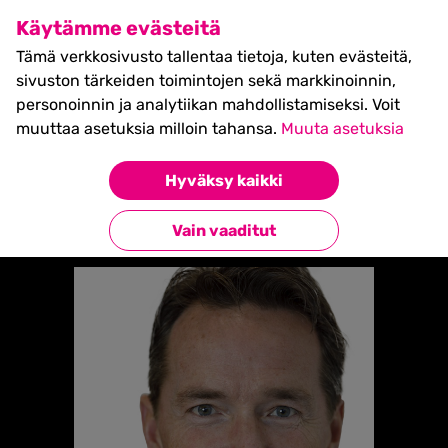
SHIFT Business Festival
Käytämme evästeitä
27.5.2027, Turku - liput
Tämä verkkosivusto tallentaa tietoja, kuten evästeitä,
myynnissä nyt! >>
sivuston tärkeiden toimintojen sekä markkinoinnin,
personoinnin ja analytiikan mahdollistamiseksi. Voit
muuttaa asetuksia milloin tahansa.
Muuta asetuksia
Etusivu
»
TORE FRIHAGEN
Hyväksy kaikki
Takaisin esiintyjiin
Vain vaaditut