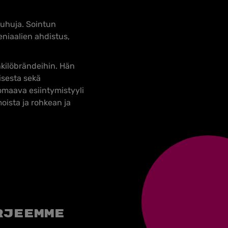
puhuja. Sointun
niaalien ahdistus,
nkilöbrändeihin. Hän
sesta sekä
maava esiintymistyyli
oista ja rohkean ja
rjeemme