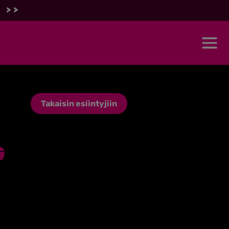
 >>
Takaisin esiintyjiin
g