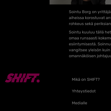
Sointu Borg on yrittäj
aiheissa korostuvat a
rohkeus sekä periksia
Sointu kuuluu tällä he
omaa runsaasti kokemu
esiintymisestä. Soinn
vangitsee yleisön kuin
omannäköisen johtajuu
Mikä on SHIFT?
Yhteystiedot
Medialle