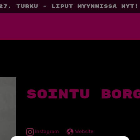
27, Turku - liput myynnissä nyt!
Sointu Bor
Instagram
Website