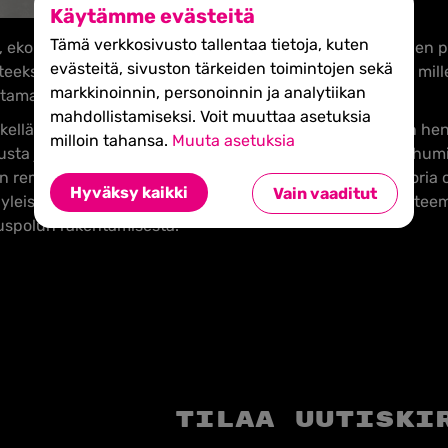
Käytämme evästeitä
Tämä verkkosivusto tallentaa tietoja, kuten
ä, ekonomi, Diili-voittaja, mediapersoona sekä intohimoinen 
evästeitä, sivuston tärkeiden toimintojen sekä
nteeksipyytelemätön asenne, oman polun rakentaminen, mille
markkinoinnin, personoinnin ja analytiikan
ntamattoman asenteen löytäminen.
mahdollistamiseksi. Voit muuttaa asetuksia
tkellä Suomen kysytyimpiin ja mielipiteitä herättävimpiin he
milloin tahansa.
Muuta asetuksia
sta juontamisesta, kameran edessä työskentelystä, puhumi
un rempseä, syväluotaava sekä ripauksen mustaa huumoria o
Hyväksy kaikki
Vain vaaditut
 yleisön. SHIFTissä Sointu tulee puhumaan johtajuuden teem
spolun rakentamisesta.
Tilaa uutiski