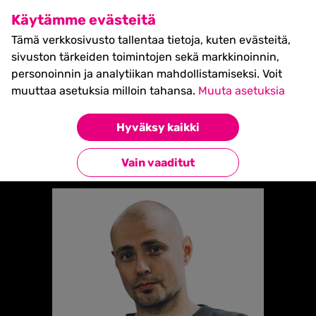
SHIFT Business Festival
Käytämme evästeitä
27.5.2027, Turku - liput
Tämä verkkosivusto tallentaa tietoja, kuten evästeitä,
myynnissä nyt! >>
sivuston tärkeiden toimintojen sekä markkinoinnin,
personoinnin ja analytiikan mahdollistamiseksi. Voit
muuttaa asetuksia milloin tahansa.
Muuta asetuksia
Etusivu
»
SAMI SORVALI
Hyväksy kaikki
Takaisin esiintyjiin
Vain vaaditut