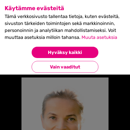
SHIFT Business Festival
Käytämme evästeitä
27.5.2027, Turku - liput
Tämä verkkosivusto tallentaa tietoja, kuten evästeitä,
myynnissä nyt! >>
sivuston tärkeiden toimintojen sekä markkinoinnin,
personoinnin ja analytiikan mahdollistamiseksi. Voit
muuttaa asetuksia milloin tahansa.
Muuta asetuksia
Etusivu
»
Raija Polvinen
Hyväksy kaikki
Takaisin esiintyjiin
Vain vaaditut